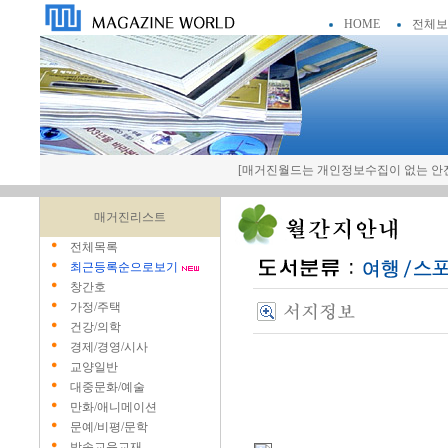
HOME
전체보
[매거진월드는 개인정보수집이 없는 안전
매거진리스트
전체목록
최근등록순으로보기
창간호
가정/주택
건강/의학
경제/경영/시사
교양일반
대중문화/예술
만화/애니메이션
문예/비평/문학
방송교육교재