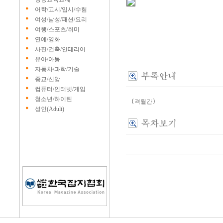
어학/고시/입시/수험
여성/남성/패션/요리
여행/스포츠/취미
연예/영화
사진/건축/인테리어
유아/아동
자동차/과학/기술
종교/신앙
컴퓨터/인터넷/게임
청소년/하이틴
(격월간)
성인(Adult)