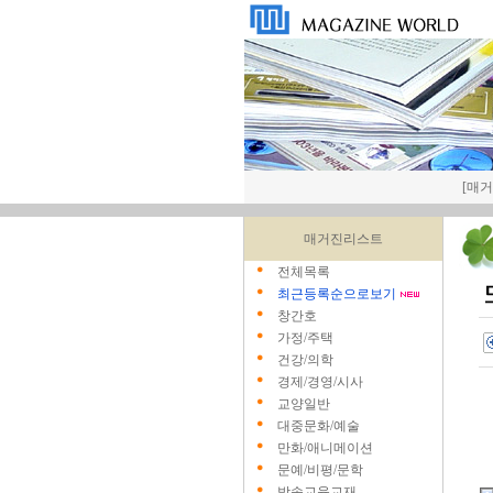
[매거진
매거진리스트
전체목록
최근등록순으로보기
창간호
가정/주택
건강/의학
경제/경영/시사
교양일반
대중문화/예술
만화/애니메이션
문예/비평/문학
방송교육교재