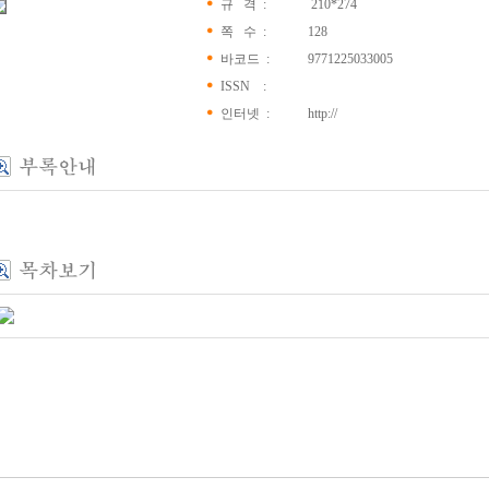
규 격 :
210*274
쪽 수 :
128
바코드 :
9771225033005
ISSN :
인터넷 :
http://