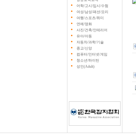
어학/고시/입시/수험
여성/남성/패션/요리
여행/스포츠/취미
연예/영화
사진/건축/인테리어
유아/아동
자동차/과학/기술
종교/신앙
컴퓨터/인터넷/게임
청소년/하이틴
성인(Adult)