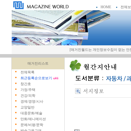
HOME
전체보
[매거진월드는 개인정보수집이 없는 안전
매거진리스트
전체목록
최근등록순으로보기
창간호
가정/주택
건강/의학
경제/경영/시사
교양일반
대중문화/예술
만화/애니메이션
문예/비평/문학
방송교육교재