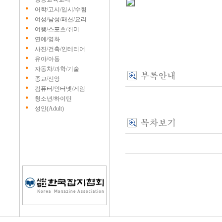
어학/고시/입시/수험
여성/남성/패션/요리
여행/스포츠/취미
연예/영화
사진/건축/인테리어
유아/아동
자동차/과학/기술
종교/신앙
컴퓨터/인터넷/게임
청소년/하이틴
성인(Adult)